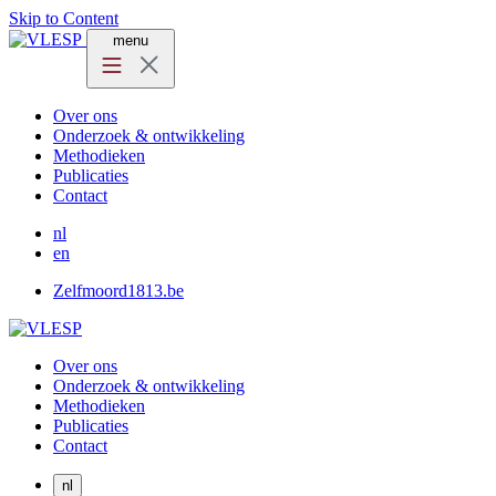
Skip to Content
menu
Over ons
Onderzoek & ontwikkeling
Methodieken
Publicaties
Contact
nl
en
Zelfmoord1813.be
Over ons
Onderzoek & ontwikkeling
Methodieken
Publicaties
Contact
nl