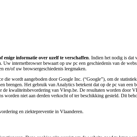
f enige informatie over uzelf te verschaffen
. Indien het nodig is dat
en. Uw internetbrowser bewaart op uw pc een geschiedenis van de websi
elen en/of uw browsergeschiedenis leegmaken.
ce die wordt aangeboden door Google Inc. (“Google”), om de statistieken
nen brengen. Het gebruik van Analytics betekent dat op de pc van een 
 de kwaliteitsbevordering van Vlesp.be. De resultaten worden door VL
 worden niet aan derden verkocht of ter beschikking gesteld. Dit beho
ordering en ziektepreventie in Vlaanderen.