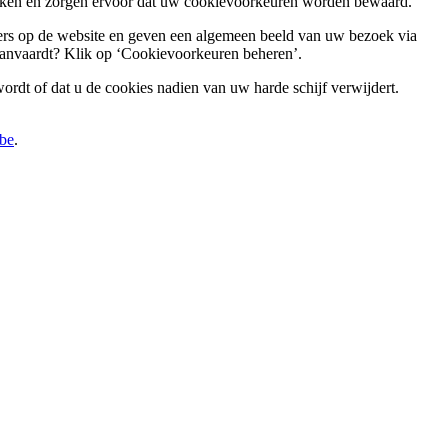
werken en zorgen ervoor dat uw cookievoorkeuren worden bewaard.
kers op de website en geven een algemeen beeld van uw bezoek via
u aanvaardt? Klik op ‘Cookievoorkeuren beheren’.
ordt of dat u de cookies nadien van uw harde schijf verwijdert.
be
.